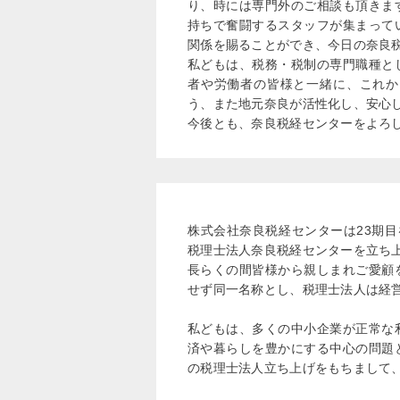
り、時には専門外のご相談も頂きま
持ちで奮闘するスタッフが集まって
関係を賜ることができ、今日の奈良
私どもは、税務・税制の専門職種と
者や労働者の皆様と一緒に、これか
う、また地元奈良が活性化し、安心
今後とも、奈良税経センターをよろ
株式会社奈良税経センターは23期
税理士法人奈良税経センターを立ち
長らくの間皆様から親しまれご愛顧
せず同一名称とし、税理士法人は経
私どもは、多くの中小企業が正常な
済や暮らしを豊かにする中心の問題
の税理士法人立ち上げをもちまして