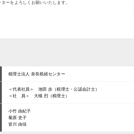
ンターをよろしくお願いいたします。
税理士法人 奈良税経センター
＜代表社員＞ 池田 歩（税理士・公認会計士）
＜社 員＞ 大槻 烈（税理士）
小竹 由紀子
菊原 史子
皆川 由佳