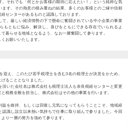
す。それでも「何とかお客様の期待に応えたい！」という純粋な気
います。その熱意の積み重ねの結果、多くのお客様とのご縁や信頼
税経センターがあるものと認識しております。
して、厳しい経済情勢の下で懸命に奮闘されている中小企業の事業
らもともに悩み、解決し、喜びをともにできる存在でいられるよ
して暮らせる地域となるよう、なお一層奮闘して参ります。
しくお願いいたします。
目を迎え、このたび若手税理士を含む3名の税理士が決意をかため、
上げることとなりました。
を頂いた会社名は株式会社も税理士法人も奈良税経センターと変更
営と税務全般を担当し、株式会社はその他の事業を行います。
利益を維持、もしくは回復し元気になってもらうことこそ、地域経
と認識し設立以来熱い気持ちで仕事に取り組んで参りました。今回
、より一層の努力を強めて参ります。