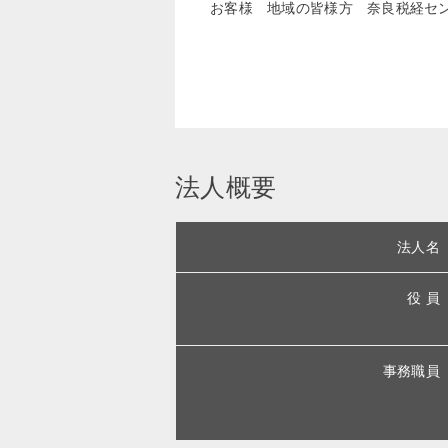
お客様 地域の皆様方 奈良税経セ
法人概要
法人名
役 員
事務職員