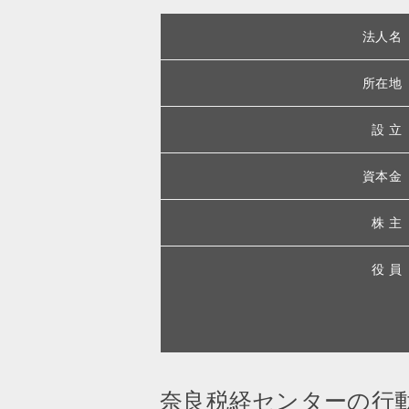
法人名
所在地
設 立
資本金
株 主
役 員
奈良税経センターの行