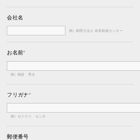
会社名
例）税理士法人 奈良税経センター
お名前
*
例）税経 専太
フリガナ
*
例）ゼイケイ センタ
郵便番号